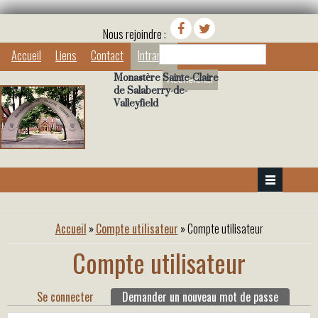
Nous rejoindre :
Rechercher
Accueil
Liens
Contact
Intranet
Monastère Sainte-Claire
de Salaberry-de-
Valleyfield
Vous êtes ici
Accueil
»
Compte utilisateur
» Compte utilisateur
Compte utilisateur
Onglets principaux
Se connecter
Demander un nouveau mot de passe
(onglet a