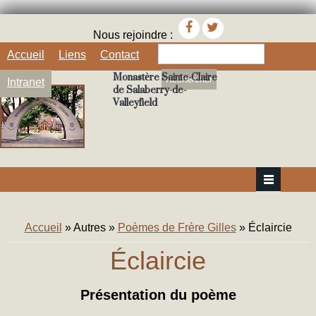
Nous rejoindre :
Rechercher
Accueil
Liens
Contact
Monastère Sainte-Claire
Intranet
de Salaberry-de-
Valleyfield
Vous êtes ici
Accueil
»
Autres
»
Poèmes de Frère Gilles
» Éclaircie
Éclaircie
Présentation du poème