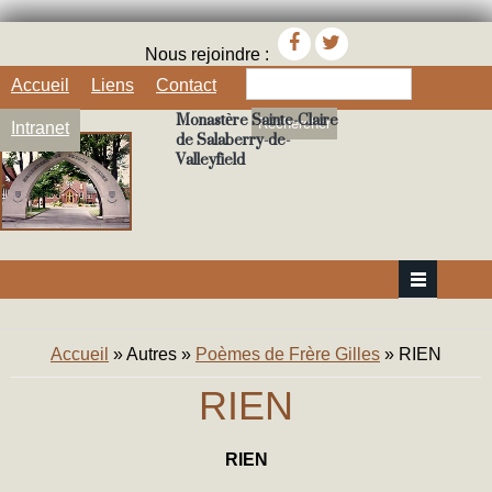
Nous rejoindre :
Rechercher
Accueil
Liens
Contact
Monastère Sainte-Claire
Intranet
de Salaberry-de-
Valleyfield
Vous êtes ici
Accueil
»
Autres
»
Poèmes de Frère Gilles
» RIEN
RIEN
RIEN