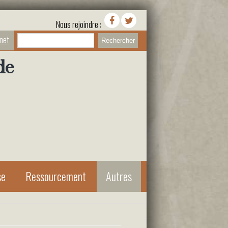
Nous rejoindre :
Rechercher
anet
de
se
Ressourcement
Autres