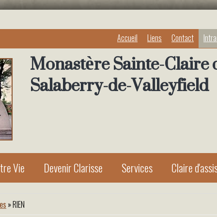
Accueil
Liens
Contact
Intr
Monastère Sainte-Claire 
Salaberry-de-Valleyfield
tre Vie
Devenir Clarisse
Services
Claire d'assi
les
» RIEN