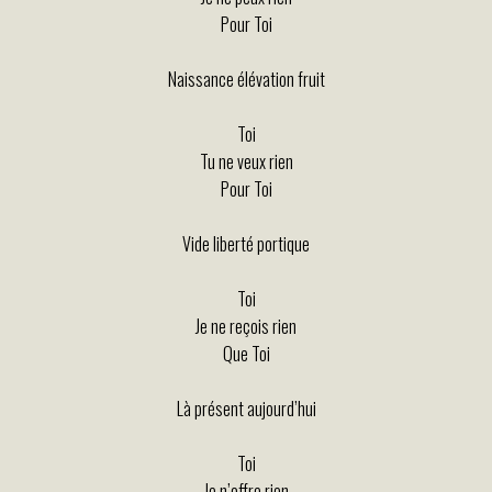
Pour Toi
Naissance élévation fruit
Toi
Tu ne veux rien
Pour Toi
Vide liberté portique
Toi
Je ne reçois rien
Que Toi
Là présent aujourd’hui
Toi
Je n’offre rien