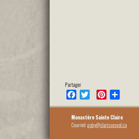
Partager
Facebook
Twitter
Pinteres
Shar
Monastère Sainte Claire
Courriel:
gaby@clarissesval.ca